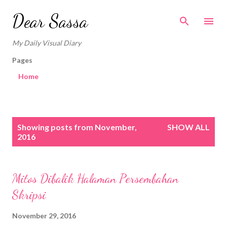
Skip to main content
Dear Sassa
My Daily Visual Diary
Pages
Home
P
Showing posts from November,
SHOW ALL
o
2016
s
t
s
Mitos Dibalik Halaman Persembahan
Skripsi
November 29, 2016