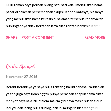
Dulu teman saya pernah bilang hati-hati kalau menuliskan nama
pacar di halaman persembahan skripsi. Konon katanya, biasanya
yang menuliskan nama kekasih di halaman tersebut kebanyakan
hubungannya tidak bertahan lama alias rentan berakhir. Karena
sudah banyak contoh yang kejadian. Bahkan teman saya
SHARE
POST A COMMENT
READ MORE
menyebutkan beberapa nama kakak tingkat yang di halaman
skripsinya menyebutkan nama kekasihnya dan berakhir putus.
Karena omongam teman saya itu, saya sempat maju mundur
untuk menyebutkan nama dia di halaman persembahan skripsi
Cinta Monyet
saya. Awalnya saya hanya menyebutkan ucapan terimakasih
untuk Bapak Ibu dan kedua kakak saya. Karena memang masih
November 27, 2016
terpengaruh oleh perkataan teman saya. Tapi setelah terus
Berani-beraninya ya saya nulis tentang hal ini hahaha. Yaudahlah
berpikir, saya kok tega-teganya nggak menuliskan nama dia ya.
ya toh juga saya udah nggak punya perasaan apapun sama cinta
Sedangkan peran dia dalam kehidupan saya saat itu memang
monyet saya kala itu. Malem-malem gini saya masih susah tidur
cukup besar. Hari-hari saya diwarnai oleh dia, bahkan dia juga
jadi yaudah iseng nulis di blog, dan ini mungkin bisa menghibur
banyak membantu saya dalam urusan skripsi dari hal terkecil