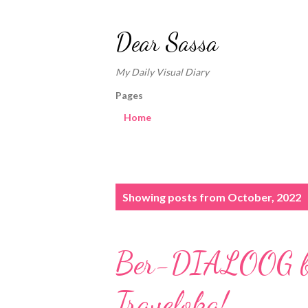
Dear Sassa
My Daily Visual Diary
Pages
Home
P
Showing posts from October, 2022
o
s
Ber-DIALOOG be
t
s
Traveloka!