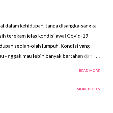
 dalam kehidupan, tanpa disangka-sangka
sih terekam jelas kondisi awal Covid-19
upan seolah-olah lumpuh. Kondisi yang
 - nggak mau lebih banyak bertahan dan
u tempat saja dengan membatasi mobilitas.
READ MORE
ri membuat tren staycation semakin
 Staycation berasal dari penggabungan dua
MORE POSTS
on (liburan). Menurut Cambridge Dictionary ,
 dilakukan di rumah atau di dekat rumah