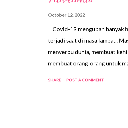
October 12, 2022
Covid-19 mengubah banyak hal
terjadi saat di masa lampau. Ma
menyerbu dunia, membuat kehid
membuat orang-orang untuk mau
tinggal di rumah atau di suat
SHARE
POST A COMMENT
Kondisi tersebut tanpa disada
meningkat di masa seperti ini.
kata, stay (tinggal) dan vacati
staycation adalah liburan yang