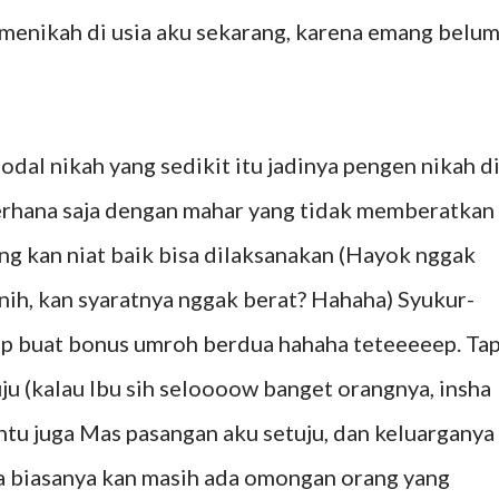
menikah di usia aku sekarang, karena emang belu
al nikah yang sedikit itu jadinya pengen nikah d
erhana saja dengan mahar yang tidak memberatkan
ng kan niat baik bisa dilaksanakan (Hayok nggak
nih, kan syaratnya nggak berat? Hahaha) Syukur-
 buat bonus umroh berdua hahaha teteeeeep. Tap
uju (kalau Ibu sih seloooow banget orangnya, insha
ntu juga Mas pasangan aku setuju, dan keluarganya
na biasanya kan masih ada omongan orang yang