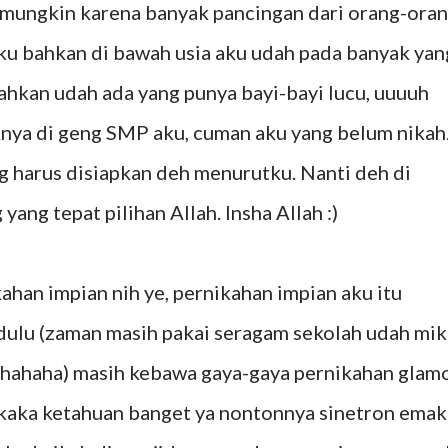
 mungkin karena banyak pancingan dari orang-ora
aku bahkan di bawah usia aku udah pada banyak yan
ahkan udah ada yang punya bayi-bayi lucu, uuuuh
knya di geng SMP aku, cuman aku yang belum nikah
ng harus disiapkan deh menurutku. Nanti deh di
ang tepat pilihan Allah. Insha Allah :)
han impian nih ye, pernikahan impian aku itu
u dulu (zaman masih pakai seragam sekolah udah mik
, hahaha) masih kebawa gaya-gaya pernikahan glam
kakaka ketahuan banget ya nontonnya sinetron emak