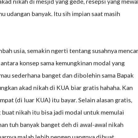
ad nikah di mesjid yang gede, resepsi yang mewa
u udangan banyak. Itu sih impian saat masih
mbah usia, semakin ngerti tentang susahnya mencar
gitu antara konsep sama kemungkinan modal yang
au mau sederhana banget dan dibolehin sama Bapak
ngkan akad nikah di KUA biar gratis hahaha. Kan
at (di luar KUA) itu bayar. Selain alasan gratis,
buat nikah itu bisa jadi modal untuk memulai
an tuh banyak banget deh di awal-awal nikah
narnya malah lebih pengen uangnya dibuat