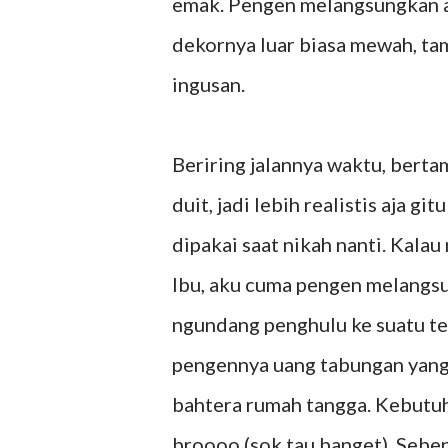
emak. Pengen melangsungkan ak
dekornya luar biasa mewah, tam
ingusan.
Beriring jalannya waktu, berta
duit, jadi lebih realistis aja 
dipakai saat nikah nanti. Kal
Ibu, aku cuma pengen melangsu
ngundang penghulu ke suatu temp
pengennya uang tabungan yang 
bahtera rumah tangga. Kebutuh
broooo (sok tau banget). Sebe